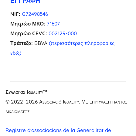
ΕΓΓΡΑΦΉ
NIF:
G72498546
Μητρώο ΜΚΟ:
71607
Μητρώο CEVC:
002129-000
Τράπεζα:
BBVA
(περισσότερες πληροφορίες
εδώ)
Σύλλογος Iguality™
NL
© 2022–2026 Associació Iguality. Με επιφύλαξη παντός
FR
δικαιώματος.
UK
CA
Registre d'associacions de la Generalitat de