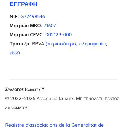
ΕΓΓΡΑΦΉ
NIF:
G72498546
Μητρώο ΜΚΟ:
71607
Μητρώο CEVC:
002129-000
Τράπεζα:
BBVA
(περισσότερες πληροφορίες
εδώ)
Σύλλογος Iguality™
NL
© 2022–2026 Associació Iguality. Με επιφύλαξη παντός
FR
δικαιώματος.
UK
CA
Registre d'associacions de la Generalitat de